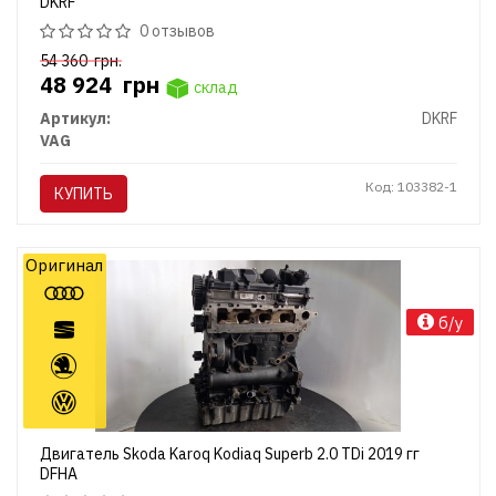
DKRF
0 отзывов
54 360
грн.
48 924
грн
склад
Артикул:
DKRF
VAG
Код: 103382-1
КУПИТЬ
Оригинал
б/у
Двигатель Skoda Karoq Kodiaq Superb 2.0 TDi 2019 гг
DFHA