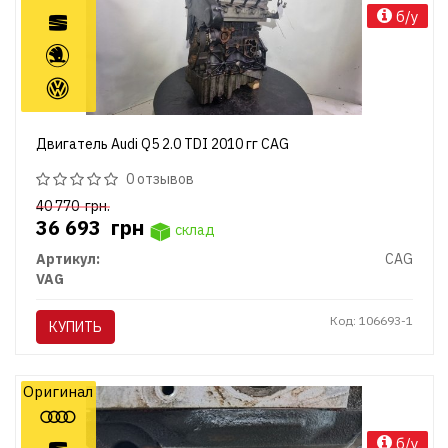
б/у
Двигатель Audi Q5 2.0 TDI 2010 гг CAG
0 отзывов
40 770
грн.
36 693
грн
склад
Артикул:
CAG
VAG
Код: 106693-1
КУПИТЬ
Оригинал
б/у