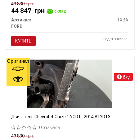
49 830
грн.
44 847
грн
склад
Артикул:
TXBA
FORD
Код: 103059-1
КУПИТЬ
Оригинал
б/у
Двигатель Chevrolet Cruze 1.7CDTI 2014 A17DTS
0 отзывов
49 830
грн.