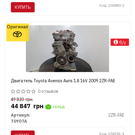
Код: 104483-1
КУПИТЬ
Оригинал
б/у
Двигатель Toyota Avensis Auris 1.8 16V 2009 2ZR-FAE
0 отзывов
49 830
грн.
44 847
грн
склад
Артикул:
2ZR-FAE
TOYOTA
Код: 104701-1