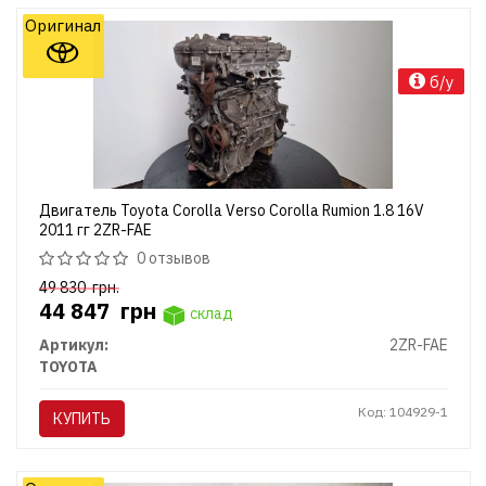
Оригинал
б/у
Двигатель Toyota Corolla Verso Corolla Rumion 1.8 16V
2011 гг 2ZR-FAE
0 отзывов
49 830
грн.
44 847
грн
склад
Артикул:
2ZR-FAE
TOYOTA
Код: 104929-1
КУПИТЬ