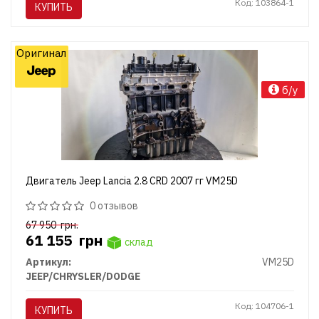
Код: 103864-1
КУПИТЬ
Оригинал
б/у
Двигатель Jeep Lancia 2.8 CRD 2007 гг VM25D
0 отзывов
67 950
грн.
61 155
грн
склад
Артикул:
VM25D
JEEP/CHRYSLER/DODGE
Код: 104706-1
КУПИТЬ