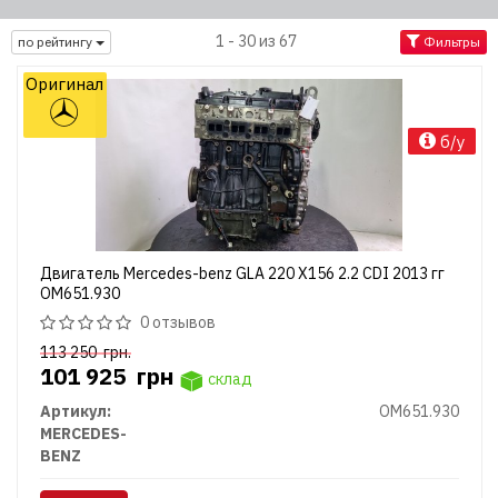
1 - 30 из 67
по рейтингу
Фильтры
Оригинал
б/у
Двигатель Mercedes-benz GLA 220 X156 2.2 CDI 2013 гг
OM651.930
0 отзывов
113 250
грн.
101 925
грн
склад
Артикул:
OM651.930
MERCEDES-
BENZ