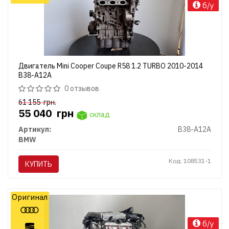
б/у
Двигатель Mini Cooper Coupe R58 1.2 TURBO 2010-2014
B38-A12A
0 отзывов
61 155
грн.
55 040
грн
склад
Артикул:
B38-A12A
BMW
Код: 108531-1
КУПИТЬ
Оригинал
б/у