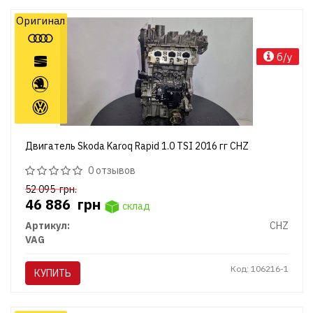
Оригинал
б/у
Двигатель Skoda Karoq Rapid 1.0 TSI 2016 гг CHZ
0 отзывов
52 095
грн.
46 886
грн
склад
Артикул:
CHZ
VAG
Код: 106216-1
КУПИТЬ