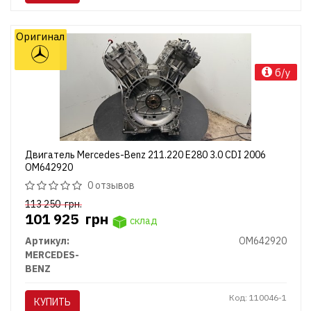
Оригинал
б/у
Двигатель Mercedes-Benz 211.220 E280 3.0 CDI 2006
OM642920
0 отзывов
113 250
грн.
101 925
грн
склад
Артикул:
OM642920
MERCEDES-
BENZ
Код: 110046-1
КУПИТЬ