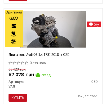
Оригинал
б/у
Двигатель Audi Q3 1.4 TFSI 2018 гг CZD
0 отзывов
63 420
грн.
57 078
грн
склад
Артикул:
CZD
VAG
Код: 101730-1
КУПИТЬ