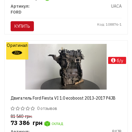
Артикул:
UACA
FORD
Код: 108876-1
КУПИТЬ
Оригинал
б/у
Двигатель Ford Fiesta VI 1.0 ecoboost 2013-2017 P4JB
0 отзывов
81 540
грн.
73 386
грн
склад
Артикул:
P4JB