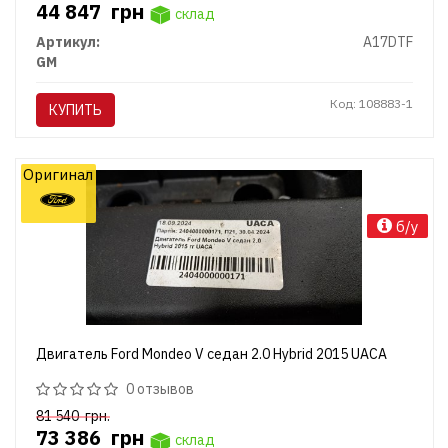
44 847
грн
склад
Артикул:
A17DTF
GM
Код: 108883-1
КУПИТЬ
Оригинал
б/у
Двигатель Ford Mondeo V седан 2.0 Hybrid 2015 UACA
0 отзывов
81 540
грн.
73 386
грн
склад