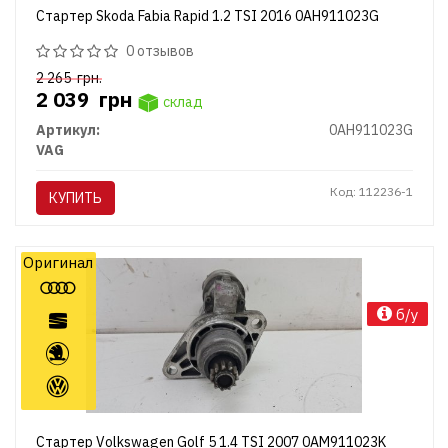
Стартер Skoda Fabia Rapid 1.2 TSI 2016 0AH911023G
0 отзывов
2 265
грн.
2 039
грн
склад
Артикул:
0AH911023G
VAG
Код: 112236-1
КУПИТЬ
Оригинал
б/у
Стартер Volkswagen Golf 5 1.4 TSI 2007 0AM911023K