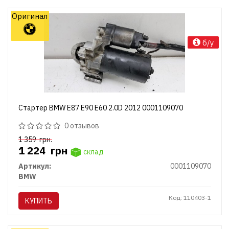
Оригинал
б/у
Стартер BMW E87 E90 E60 2.0D 2012 0001109070
0 отзывов
1 359
грн.
1 224
грн
склад
Артикул:
0001109070
BMW
Код: 110403-1
КУПИТЬ