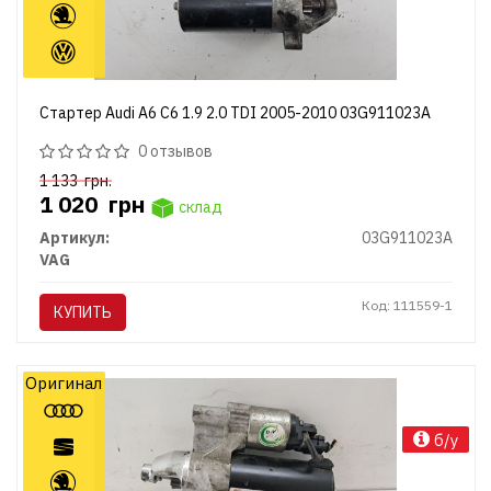
Стартер Audi A6 C6 1.9 2.0 TDI 2005-2010 03G911023A
0 отзывов
1 133
грн.
1 020
грн
склад
Артикул:
03G911023A
VAG
Код: 111559-1
КУПИТЬ
Оригинал
б/у