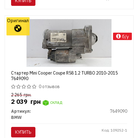
КУПИТЬ
Оригинал
б/у
Стартер Mini Cooper Coupe R58 1.2 TURBO 2010-2015
7649090
0 отзывов
2 265
грн.
2 039
грн
склад
Артикул:
7649090
BMW
Код: 109252-1
КУПИТЬ