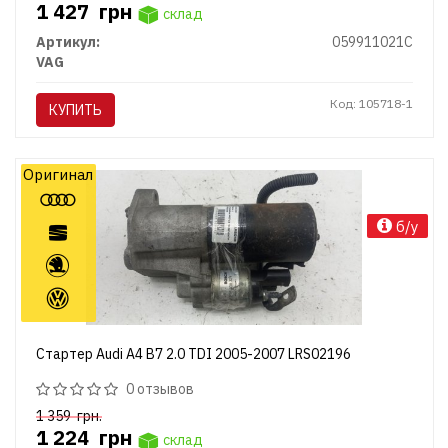
1 427
грн
склад
Артикул:
059911021C
VAG
Код: 105718-1
КУПИТЬ
Оригинал
б/у
Стартер Audi A4 B7 2.0 TDI 2005-2007 LRS02196
0 отзывов
1 359
грн.
1 224
грн
склад