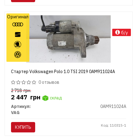
Оригинал
б/у
Стартер Volkswagen Polo 1.0 TSI 2019 0AM911024A
0 отзывов
2 718
грн.
2 447
грн
склад
Артикул:
0AM911024A
VAG
Код: 110315-1
КУПИТЬ