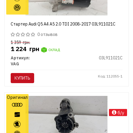
Стартер Audi Q5 A4 A5 2.0 TDI 2008-2017 03L911021C
0 отзывов
1 359
грн.
1 224
грн
склад
Артикул:
03L911021C
VAG
Код: 112055-1
КУПИТЬ
Оригинал
б/у