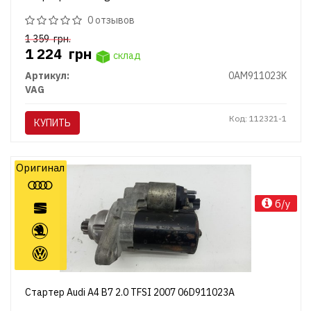
0 отзывов
1 359
грн.
1 224
грн
склад
Артикул:
0AM911023K
VAG
Код: 112321-1
КУПИТЬ
Оригинал
б/у
Стартер Audi A4 B7 2.0 TFSI 2007 06D911023A