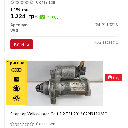
0 отзывов
1 359
грн.
1 224
грн
склад
Артикул:
06D911023A
VAG
Код: 112517-1
КУПИТЬ
Оригинал
б/у
Стартер Volkswagen Golf 1.2 TSI 2012 02M911024Q
0 отзывов