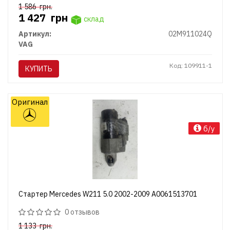
1 586
грн.
1 427
грн
склад
Артикул:
02M911024Q
VAG
Код: 109911-1
КУПИТЬ
Оригинал
б/у
Стартер Mercedes W211 5.0 2002-2009 A0061513701
0 отзывов
1 133
грн.