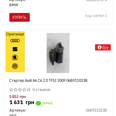
BMW
Код: 105967-1
КУПИТЬ
Оригинал
б/у
Стартер Audi A6 C6 2.0 TFSI 2009 06B911023B
0 отзывов
1 812
грн.
1 631
грн
склад
Артикул:
06B911023B
VAG