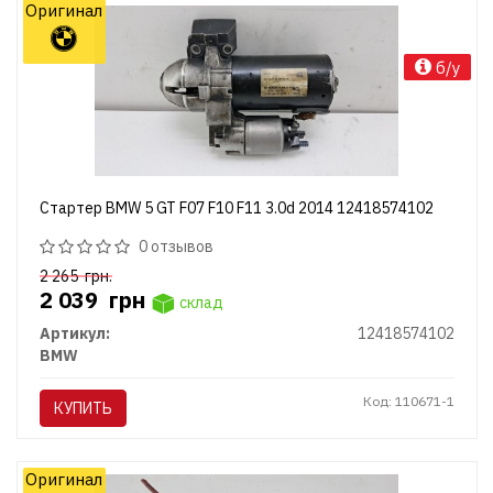
Оригинал
б/у
Стартер BMW 5 GT F07 F10 F11 3.0d 2014 12418574102
0 отзывов
2 265
грн.
2 039
грн
склад
Артикул:
12418574102
BMW
Код: 110671-1
КУПИТЬ
Оригинал