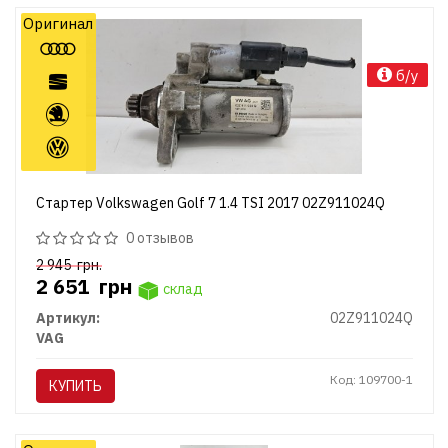
Оригинал
б/у
Стартер Volkswagen Golf 7 1.4 TSI 2017 02Z911024Q
0 отзывов
2 945
грн.
2 651
грн
склад
Артикул:
02Z911024Q
VAG
Код: 109700-1
КУПИТЬ