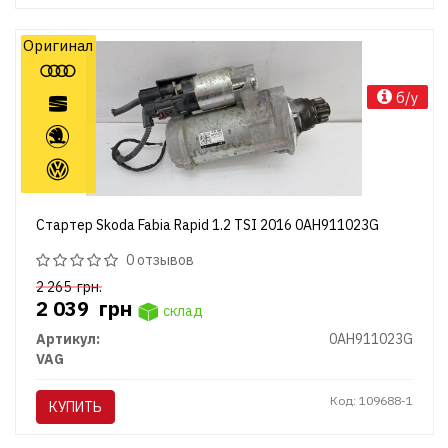
Оригинал
б/у
Стартер Skoda Fabia Rapid 1.2 TSI 2016 0AH911023G
0 отзывов
2 265
грн.
2 039
грн
склад
Артикул:
0AH911023G
VAG
Код: 109688-1
КУПИТЬ