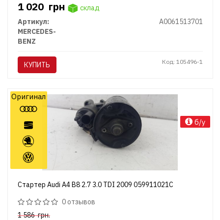
1 020
грн
склад
Артикул:
A0061513701
MERCEDES-
BENZ
Код: 105496-1
КУПИТЬ
Оригинал
б/у
Стартер Audi A4 B8 2.7 3.0 TDI 2009 059911021C
0 отзывов
1 586
грн.