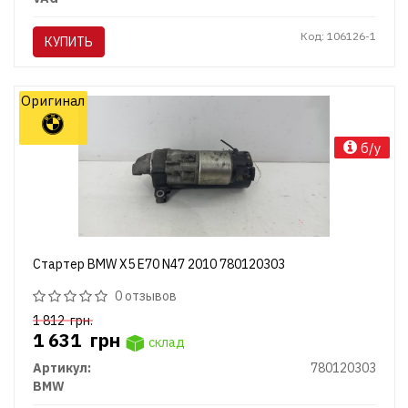
Код: 106126-1
КУПИТЬ
Оригинал
б/у
Стартер BMW X5 E70 N47 2010 780120303
0 отзывов
1 812
грн.
1 631
грн
склад
Артикул:
780120303
BMW