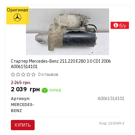
Оригинал
б/у
Стартер Mercedes-Benz 211.220 E280 3.0 CDI 2006
A0061514101
0 отзывов
2 265
грн.
2 039
грн
склад
Артикул:
A0061514101
MERCEDES-
BENZ
Код: 110349-1
КУПИТЬ