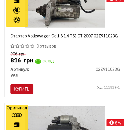
Стартер Volkswagen Golf 5 1.4 TSI GT 2007 02Z911023G
0 отзывов
906
грн.
816
грн
склад
Артикул:
02Z911023G
VAG
Код: 111519-1
КУПИТЬ
Оригинал
б/у