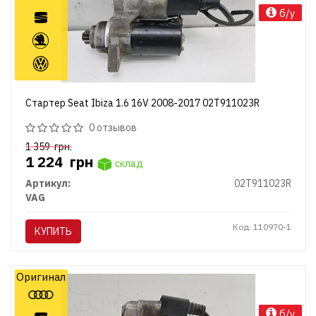
б/у
Стартер Seat Ibiza 1.6 16V 2008-2017 02T911023R
0 отзывов
1 359
грн.
1 224
грн
склад
Артикул:
02T911023R
VAG
Код: 110970-1
КУПИТЬ
Оригинал
б/у