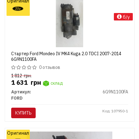
Оригинал
б/у
Стартер Ford Mondeo IV MK4 Kuga 2.0 TDCI 2007-2014
6G9N1100FA
0 отзывов
1 812
грн.
1 631
грн
склад
Артикул:
6G9N1100FA
FORD
Код: 107950-1
КУПИТЬ
Оригинал