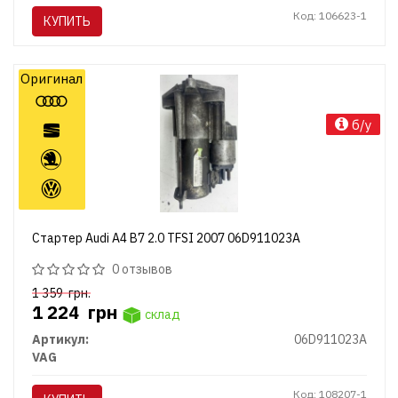
Код: 106623-1
КУПИТЬ
Оригинал
б/у
Стартер Audi A4 B7 2.0 TFSI 2007 06D911023A
0 отзывов
1 359
грн.
1 224
грн
склад
Артикул:
06D911023A
VAG
Код: 108207-1