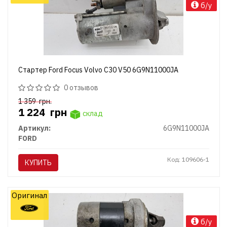
б/у
Стартер Ford Focus Volvo C30 V50 6G9N11000JA
0 отзывов
1 359
грн.
1 224
грн
склад
Артикул:
6G9N11000JA
FORD
Код: 109606-1
КУПИТЬ
Оригинал
б/у