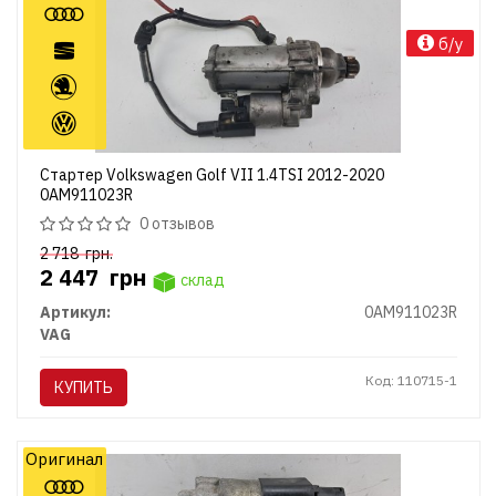
б/у
Стартер Volkswagen Golf VII 1.4TSI 2012-2020
0AM911023R
0 отзывов
2 718
грн.
2 447
грн
склад
Артикул:
0AM911023R
VAG
Код: 110715-1
КУПИТЬ
Оригинал