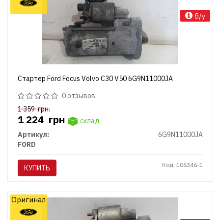
б/у
Стартер Ford Focus Volvo C30 V50 6G9N11000JA
0 отзывов
1 359
грн.
1 224
грн
склад
Артикул:
6G9N11000JA
FORD
Код: 106346-1
КУПИТЬ
Оригинал