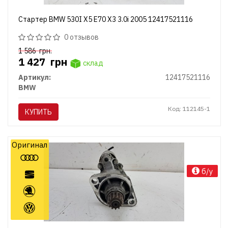
Стартер BMW 530I X5 E70 X3 3.0i 2005 12417521116
0 отзывов
1 586
грн.
1 427
грн
склад
Артикул:
12417521116
BMW
Код: 112145-1
КУПИТЬ
Оригинал
б/у