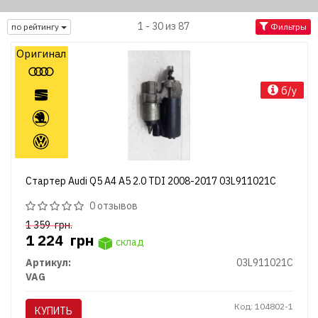
1 - 30 из 87
по рейтингу
Фильтры
Оригинал
б/у
Стартер Audi Q5 A4 A5 2.0 TDI 2008-2017 03L911021C
0 отзывов
1 359
грн.
1 224
грн
склад
Артикул:
03L911021C
VAG
Код: 104802-1
КУПИТЬ