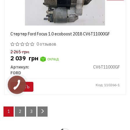
Стертер Ford Focus 1.0 ecoboost 2018 CV6T11000GF
0 отзывов
2 265
грн.
2 039
грн
склад
Артикул:
CV6T11000GF
FORD
Код: 110266-1
КУПИТЬ
1
2
3