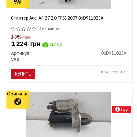
Стартер Audi A4 B7 2.0 TFSI 2007 06D911023A
0 отзывов
1 359
грн.
1 224
грн
склад
Артикул:
06D911023A
VAG
Код: 112131-1
КУПИТЬ
Оригинал
б/у