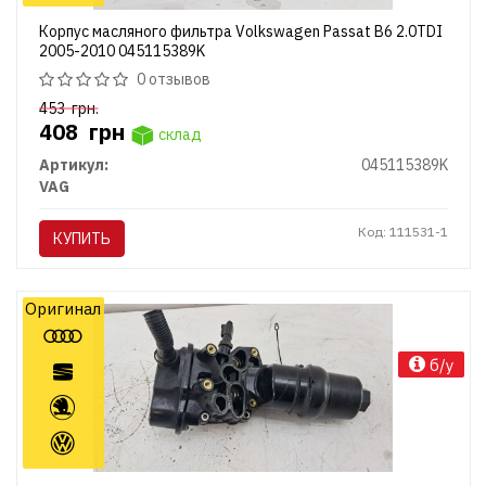
Корпус масляного фильтра Volkswagen Passat B6 2.0TDI
2005-2010 045115389K
0 отзывов
453
грн.
408
грн
склад
Артикул:
045115389K
VAG
Код: 111531-1
КУПИТЬ
Оригинал
б/у