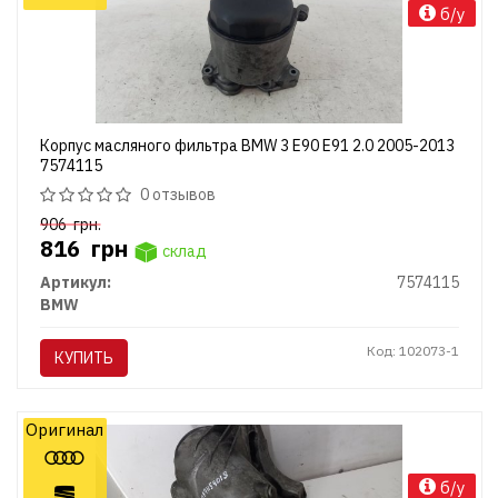
б/у
Корпус масляного фильтра BMW 3 E90 E91 2.0 2005-2013
7574115
0 отзывов
906
грн.
816
грн
склад
Артикул:
7574115
BMW
Код: 102073-1
КУПИТЬ
Оригинал
б/у