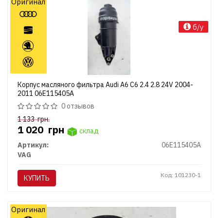
Оригинал
б/у
Корпус масляного фильтра Audi A6 C6 2.4 2.8 24V 2004-
2011 06E115405A
0 отзывов
1 133
грн.
1 020
грн
склад
Артикул:
06E115405A
VAG
Код: 101230-1
КУПИТЬ
Оригинал