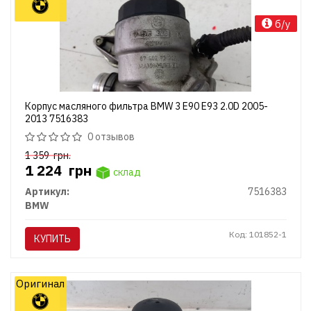
б/у
Корпус масляного фильтра BMW 3 E90 E93 2.0D 2005-
2013 7516383
0 отзывов
1 359
грн.
1 224
грн
склад
Артикул:
7516383
BMW
Код: 101852-1
КУПИТЬ
Оригинал