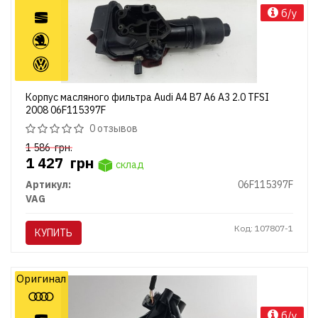
б/у
Корпус масляного фильтра Audi A4 B7 A6 A3 2.0 TFSI
2008 06F115397F
0 отзывов
1 586
грн.
1 427
грн
склад
Артикул:
06F115397F
VAG
Код: 107807-1
КУПИТЬ
Оригинал
б/у