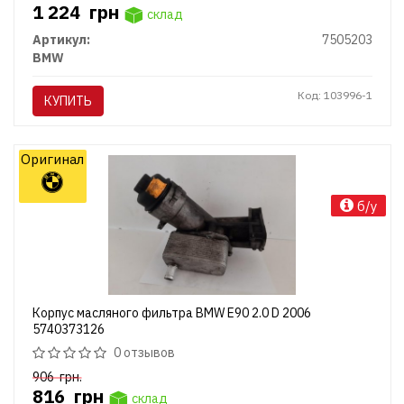
1 224
грн
склад
Артикул:
7505203
BMW
Код: 103996-1
КУПИТЬ
Оригинал
б/у
Корпус масляного фильтра BMW E90 2.0 D 2006
5740373126
0 отзывов
906
грн.
816
грн
склад