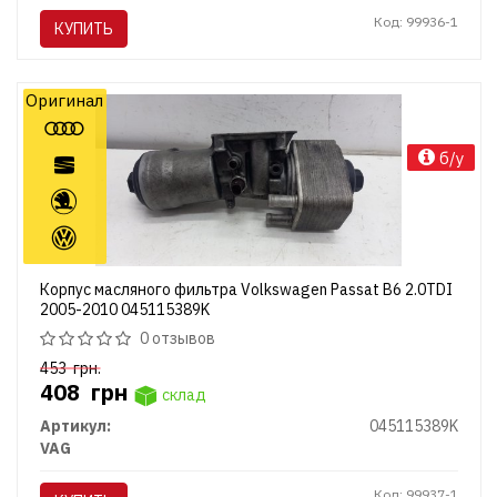
Код: 99936-1
КУПИТЬ
Оригинал
б/у
Корпус масляного фильтра Volkswagen Passat B6 2.0TDI
2005-2010 045115389K
0 отзывов
453
грн.
408
грн
склад
Артикул:
045115389K
VAG
Код: 99937-1