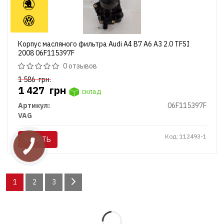
Корпус масляного фильтра Audi A4 B7 A6 A3 2.0 TFSI
2008 06F115397F
0 отзывов
1 586
грн.
1 427
грн
склад
Артикул:
06F115397F
VAG
Код: 112493-1
КУПИТЬ
1
2
3