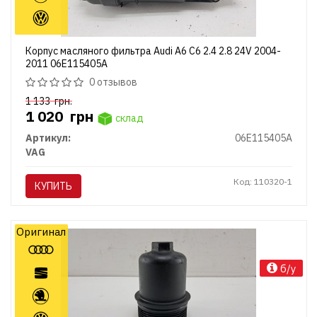
Корпус масляного фильтра Audi A6 C6 2.4 2.8 24V 2004-
2011 06E115405A
0 отзывов
1 133
грн.
1 020
грн
склад
Артикул:
06E115405A
VAG
Код: 110320-1
КУПИТЬ
Оригинал
б/у