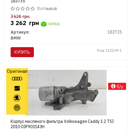
183735
0 отзывов
3 624
грн.
3 262
грн
склад
Артикул:
183735
BMW
Код: 112139-1
КУПИТЬ
Оригинал
б/у
Корпус масляного фильтра Volkswagen Caddy 1.2 TSI
2010 03F903143H