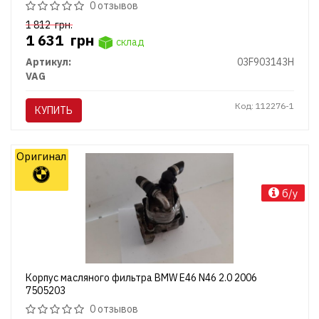
0 отзывов
1 812
грн.
1 631
грн
склад
Артикул:
03F903143H
VAG
Код: 112276-1
КУПИТЬ
Оригинал
б/у
Корпус масляного фильтра BMW E46 N46 2.0 2006
7505203
0 отзывов