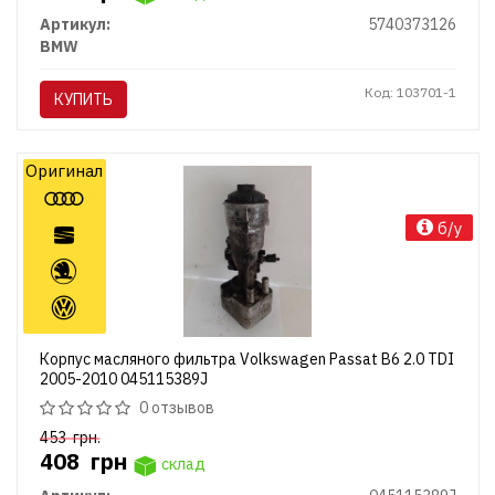
Артикул:
5740373126
BMW
Код: 103701-1
КУПИТЬ
Оригинал
б/у
Корпус масляного фильтра Volkswagen Passat B6 2.0 TDI
2005-2010 045115389J
0 отзывов
453
грн.
408
грн
склад