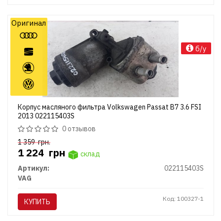
Оригинал
б/у
Корпус масляного фильтра Volkswagen Passat B7 3.6 FSI
2013 022115403S
0 отзывов
1 359
грн.
1 224
грн
склад
Артикул:
022115403S
VAG
Код: 100327-1
КУПИТЬ