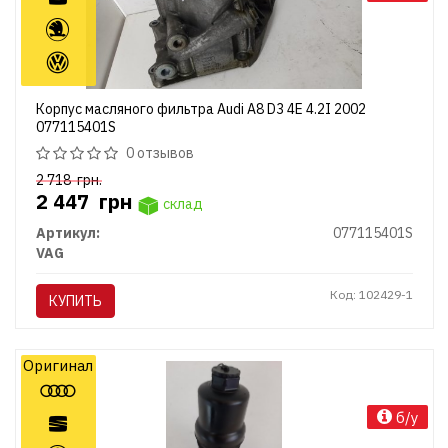
Корпус масляного фильтра Audi A8 D3 4E 4.2I 2002
077115401S
0 отзывов
2 718
грн.
2 447
грн
склад
Артикул:
077115401S
VAG
Код: 102429-1
КУПИТЬ
Оригинал
б/у