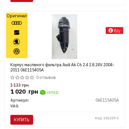
Оригинал
б/у
Корпус масляного фильтра Audi A6 C6 2.4 2.8 24V 2004-
2011 06E115405A
0 отзывов
1 133
грн.
1 020
грн
склад
Артикул:
06E115405A
VAG
Код: 101229-1
КУПИТЬ