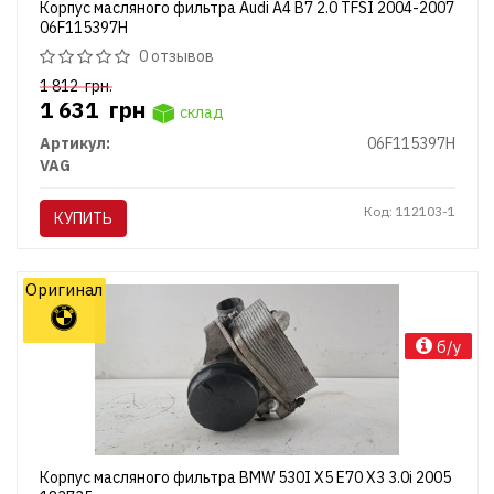
Корпус масляного фильтра Audi A4 B7 2.0 TFSI 2004-2007
06F115397H
0 отзывов
1 812
грн.
1 631
грн
склад
Артикул:
06F115397H
VAG
Код: 112103-1
КУПИТЬ
Оригинал
б/у
Корпус масляного фильтра BMW 530I X5 E70 X3 3.0i 2005