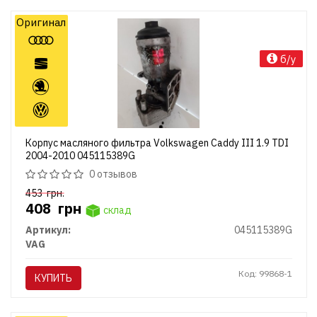
Оригинал
б/у
Корпус масляного фильтра Volkswagen Caddy III 1.9 TDI
2004-2010 045115389G
0 отзывов
453
грн.
408
грн
склад
Артикул:
045115389G
VAG
Код: 99868-1
КУПИТЬ