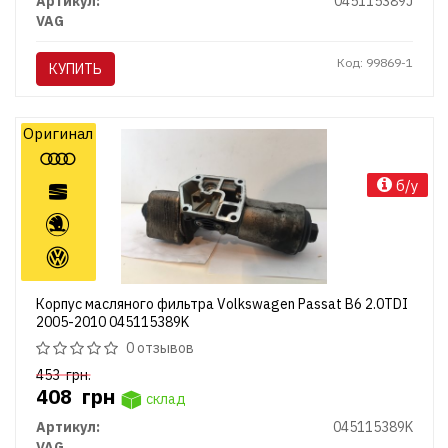
Артикул:
045115389J
VAG
Код: 99869-1
КУПИТЬ
Оригинал
б/у
Корпус масляного фильтра Volkswagen Passat B6 2.0TDI
2005-2010 045115389K
0 отзывов
453
грн.
408
грн
склад
Артикул:
045115389K
VAG