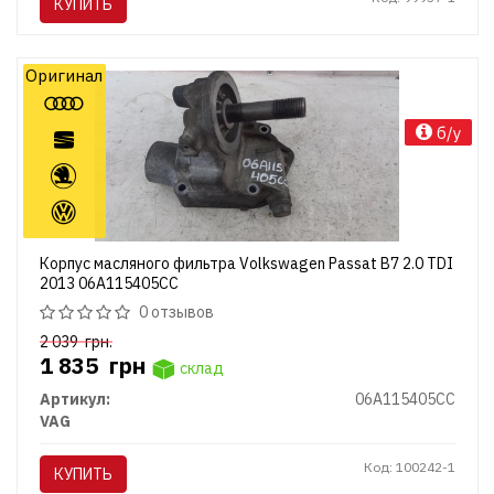
КУПИТЬ
Оригинал
б/у
Корпус масляного фильтра Volkswagen Passat B7 2.0 TDI
2013 06A115405CC
0 отзывов
2 039
грн.
1 835
грн
склад
Артикул:
06A115405CC
VAG
Код: 100242-1
КУПИТЬ