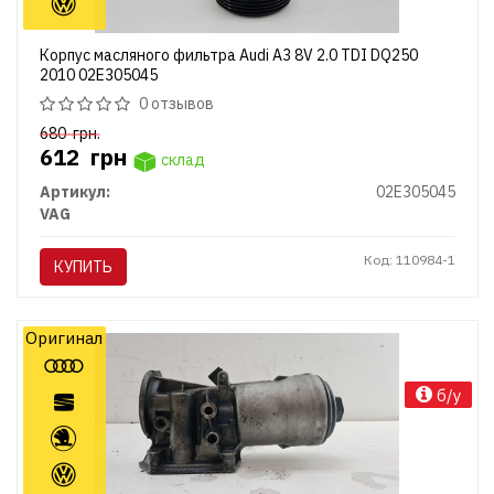
Корпус масляного фильтра Audi A3 8V 2.0 TDI DQ250
2010 02E305045
0 отзывов
680
грн.
612
грн
склад
Артикул:
02E305045
VAG
Код: 110984-1
КУПИТЬ
Оригинал
б/у