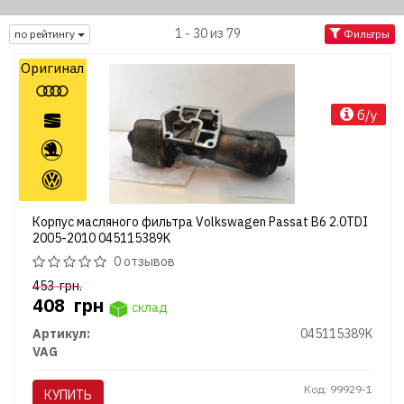
1 - 30 из 79
по рейтингу
Фильтры
Оригинал
б/у
Корпус масляного фильтра Volkswagen Passat B6 2.0TDI
2005-2010 045115389K
0 отзывов
453
грн.
408
грн
склад
Артикул:
045115389K
VAG
Код: 99929-1
КУПИТЬ