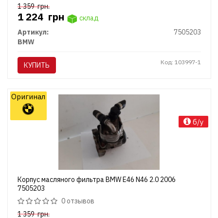
1 359
грн.
1 224
грн
склад
Артикул:
7505203
BMW
Код: 103997-1
КУПИТЬ
Оригинал
б/у
Корпус масляного фильтра BMW E46 N46 2.0 2006
7505203
0 отзывов
1 359
грн.