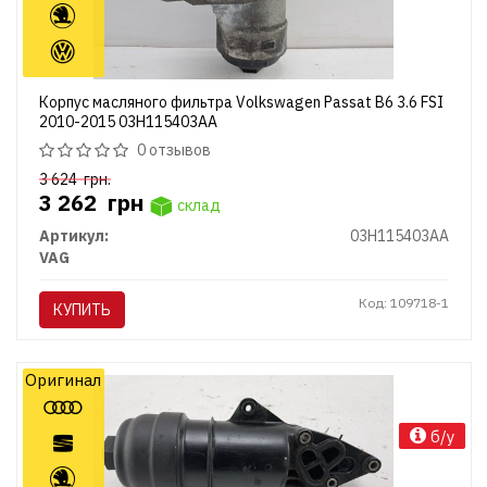
Корпус масляного фильтра Volkswagen Passat B6 3.6 FSI
2010-2015 03H115403AA
0 отзывов
3 624
грн.
3 262
грн
склад
Артикул:
03H115403AA
VAG
Код: 109718-1
КУПИТЬ
Оригинал
б/у