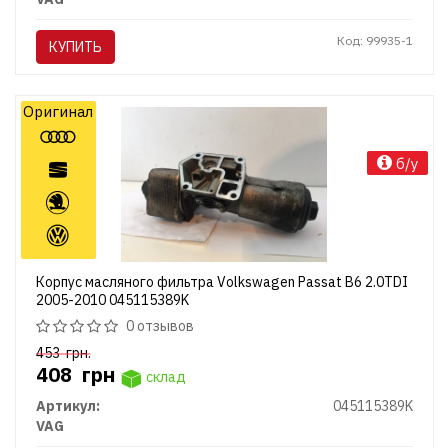
Код: 99935-1
КУПИТЬ
Оригинал
б/у
Корпус масляного фильтра Volkswagen Passat B6 2.0TDI
2005-2010 045115389K
0 отзывов
453
грн.
408
грн
склад
Артикул:
045115389K
VAG