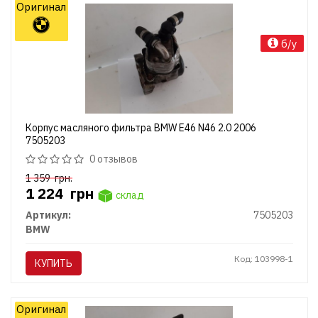
Оригинал
б/у
Корпус масляного фильтра BMW E46 N46 2.0 2006
7505203
0 отзывов
1 359
грн.
1 224
грн
склад
Артикул:
7505203
BMW
Код: 103998-1
КУПИТЬ
Оригинал