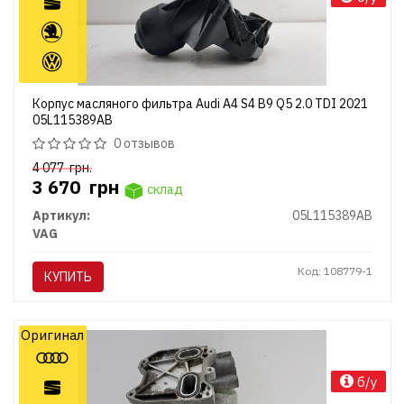
Корпус масляного фильтра Audi A4 S4 B9 Q5 2.0 TDI 2021
05L115389AB
0 отзывов
4 077
грн.
3 670
грн
склад
Артикул:
05L115389AB
VAG
Код: 108779-1
КУПИТЬ
Оригинал
б/у