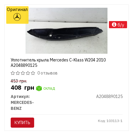
Оригинал
б/у
Уплотнитель крыла Mercedes C-Klass W204 2010
A2048890125
0 отзывов
453
грн.
408
грн
склад
Артикул:
A2048890125
MERCEDES-
BENZ
Код: 103113-1
КУПИТЬ