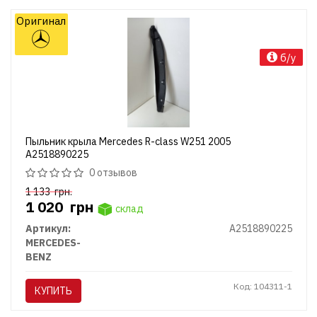
Оригинал
б/у
Пыльник крыла Mercedes R-class W251 2005
A2518890225
0 отзывов
1 133
грн.
1 020
грн
склад
Артикул:
A2518890225
MERCEDES-
BENZ
Код: 104311-1
КУПИТЬ