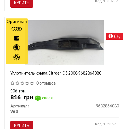
Код: 103875-1
КУПИТЬ
Оригинал
б/у
Уплотнитель крыла Citroen C5 2008 9682864080
0 отзывов
906
грн.
816
грн
склад
Артикул:
9682864080
VAG
Код: 108269-1
КУПИТЬ