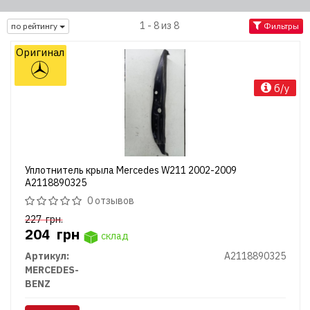
1 - 8 из 8
по рейтингу
Фильтры
Оригинал
б/у
Уплотнитель крыла Mercedes W211 2002-2009
A2118890325
0 отзывов
227
грн.
204
грн
склад
Артикул:
A2118890325
MERCEDES-
BENZ