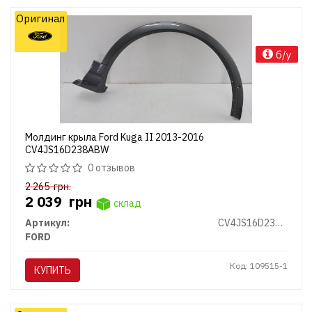
Оригинал
б/у
Молдинг крыла Ford Kuga II 2013-2016
CV4JS16D238ABW
0 отзывов
2 265
грн.
2 039
грн
склад
Артикул:
CV4JS16D238ABW
FORD
Код: 109515-1
КУПИТЬ