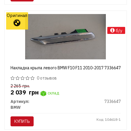
Оригинал
б/у
Накладка крыла левого BMW F10 F11 2010-2017 7336647
0 отзывов
2 265
грн.
2 039
грн
склад
Артикул:
7336647
BMW
Код: 104618-1
КУПИТЬ