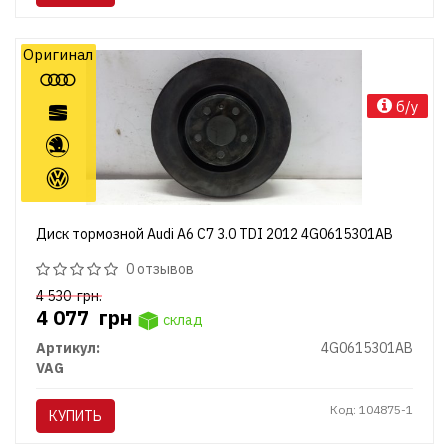
Оригинал
б/у
Диск тормозной Audi A6 C7 3.0 TDI 2012 4G0615301AB
0 отзывов
4 530
грн.
4 077
грн
склад
Артикул:
4G0615301AB
VAG
Код: 104875-1
КУПИТЬ