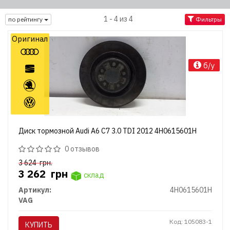
1 - 4 из 4
по рейтингу
Фильтры
Оригинал
б/у
Диск тормозной Audi A6 C7 3.0 TDI 2012 4H0615601H
0 отзывов
3 624
грн.
3 262
грн
склад
Артикул:
4H0615601H
VAG
Код: 105083-1
КУПИТЬ