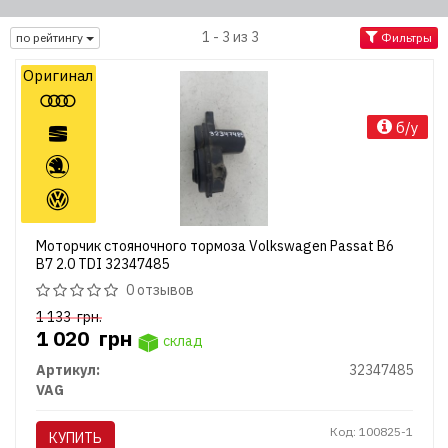
1 - 3 из 3
по рейтингу
Фильтры
Оригинал
б/у
Моторчик стояночного тормоза Volkswagen Passat B6
B7 2.0 TDI 32347485
0 отзывов
1 133
грн.
1 020
грн
склад
Артикул:
32347485
VAG
Код: 100825-1
КУПИТЬ