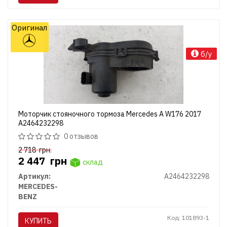
Оригинал
б/у
Моторчик стояночного тормоза Mercedes A W176 2017
A2464232298
0 отзывов
2 718
грн.
2 447
грн
склад
Артикул:
A2464232298
MERCEDES-
BENZ
Код: 101893-1
КУПИТЬ