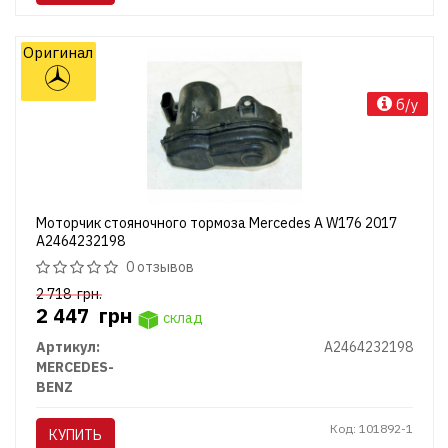
Оригинал
б/у
Моторчик стояночного тормоза Mercedes A W176 2017
A2464232198
0 отзывов
2 718
грн.
2 447
грн
склад
Артикул:
A2464232198
MERCEDES-
BENZ
Код: 101892-1
КУПИТЬ